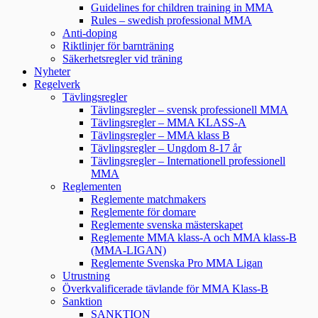
Guidelines for children training in MMA
Rules – swedish professional MMA
Anti-doping
Riktlinjer för barnträning
Säkerhetsregler vid träning
Nyheter
Regelverk
Tävlingsregler
Tävlingsregler – svensk professionell MMA
Tävlingsregler – MMA KLASS-A
Tävlingsregler – MMA klass B
Tävlingsregler – Ungdom 8-17 år
Tävlingsregler – Internationell professionell
MMA
Reglementen
Reglemente matchmakers
Reglemente för domare
Reglemente svenska mästerskapet
Reglemente MMA klass-A och MMA klass-B
(MMA-LIGAN)
Reglemente Svenska Pro MMA Ligan
Utrustning
Överkvalificerade tävlande för MMA Klass-B
Sanktion
SANKTION