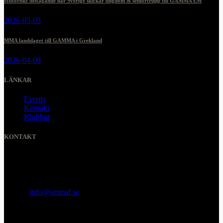
Historiskt deltagande när Sverige skickar ungdom & seniortrupp till GAMMA EM
2026-05-05
MMA landslaget till GAMMA i Grekland
2026-04-08
LÄNKAR
Events
Kontakt
Klubbar
KONTAKT
SVENSKA MMA FÖRBUNDET
Organisationsnummer
:
802436-5093
E-post
:
info@smmaf.se
Adress
:
Svenska MMA Förbundet