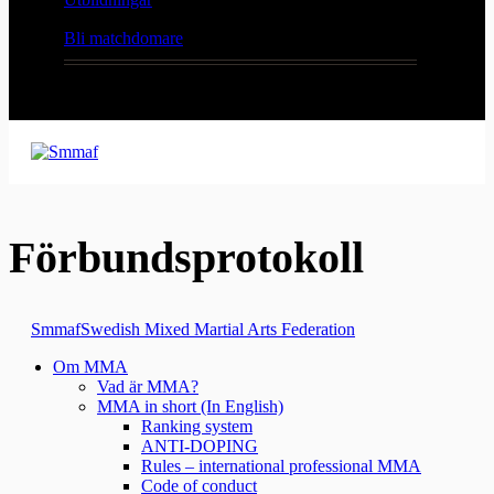
Bli matchdomare
Förbundsprotokoll
Smmaf
Swedish Mixed Martial Arts Federation
Om MMA
Vad är MMA?
MMA in short (In English)
Ranking system
ANTI-DOPING
Rules – international professional MMA
Code of conduct