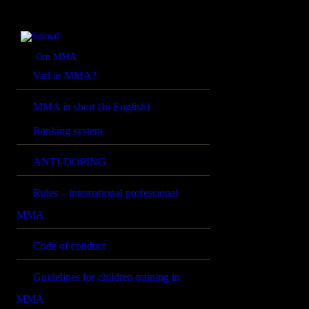
OM MMA
NYHETER
Smmaf
Swedish Mixed Martial Arts Federation
Om MMA
Vad är MMA?
REGELVERK
MMA in short (In English)
KOMMANDE
Ranking system
EVENEMANG
ANTI-DOPING
FÖRBUNDET
Rules – international professional
MMA
Code of conduct
Guidelines for children training in
MMA