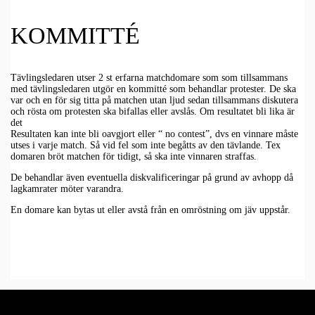
KOMMITTÉ
Tävlingsledaren utser 2 st erfarna matchdomare som som tillsammans
med tävlingsledaren utgör en kommitté som behandlar protester. De ska
var och en för sig titta på matchen utan ljud sedan tillsammans diskutera
och rösta om protesten ska bifallas eller avslås. Om resultatet bli lika är
det
Resultaten kan inte bli oavgjort eller “ no contest”, dvs en vinnare måste
utses i varje match. Så vid fel som inte begåtts av den tävlande. Tex
domaren bröt matchen för tidigt, så ska inte vinnaren straffas.
De behandlar även eventuella diskvalificeringar på grund av avhopp då
lagkamrater möter varandra.
En domare kan bytas ut eller avstå från en omröstning om jäv uppstår.