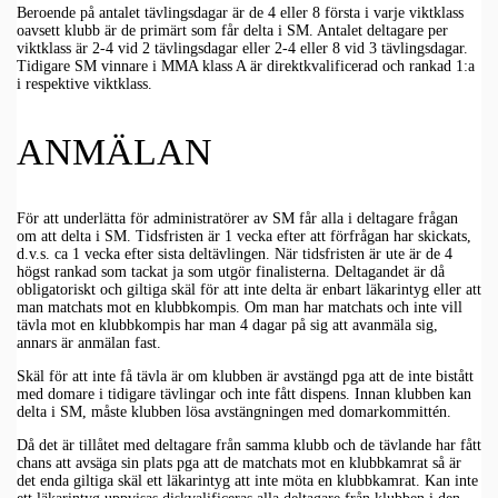
Beroende på antalet tävlingsdagar är de 4 eller 8 första i varje viktklass
oavsett klubb är de primärt som får delta i SM. Antalet deltagare per
viktklass är 2-4 vid 2 tävlingsdagar eller 2-4 eller 8 vid 3 tävlingsdagar.
Tidigare SM vinnare i MMA klass A är direktkvalificerad och rankad 1:a
i respektive viktklass.
ANMÄLAN
För att underlätta för administratörer av SM får alla i deltagare frågan
om att delta i SM. Tidsfristen är 1 vecka efter att förfrågan har skickats,
d.v.s. ca 1 vecka efter sista deltävlingen. När tidsfristen är ute är de 4
högst rankad som tackat ja som utgör finalisterna. Deltagandet är då
obligatoriskt och giltiga skäl för att inte delta är enbart läkarintyg eller att
man matchats mot en klubbkompis. Om man har matchats och inte vill
tävla mot en klubbkompis har man 4 dagar på sig att avanmäla sig,
annars är anmälan fast.
Skäl för att inte få tävla är om klubben är avstängd pga att de inte bistått
med domare i tidigare tävlingar och inte fått dispens. Innan klubben kan
delta i SM, måste klubben lösa avstängningen med domarkommittén.
Då det är tillåtet med deltagare från samma klubb och de tävlande har fått
chans att avsäga sin plats pga att de matchats mot en klubbkamrat så är
det enda giltiga skäl ett läkarintyg att inte möta en klubbkamrat. Kan inte