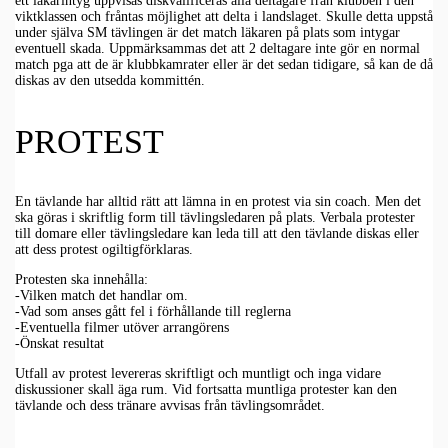
ett läkarintyg uppvisas diskvalificeras alla deltagare från klubben i den
viktklassen och fråntas möjlighet att delta i landslaget. Skulle detta uppstå
under själva SM tävlingen är det match läkaren på plats som intygar
eventuell skada. Uppmärksammas det att 2 deltagare inte gör en normal
match pga att de är klubbkamrater eller är det sedan tidigare, så kan de då
diskas av den utsedda kommittén.
PROTEST
En tävlande har alltid rätt att lämna in en protest via sin coach. Men det
ska göras i skriftlig form till tävlingsledaren på plats. Verbala protester
till domare eller tävlingsledare kan leda till att den tävlande diskas eller
att dess protest ogiltigförklaras.
Protesten ska innehålla:
-Vilken match det handlar om.
-Vad som anses gått fel i förhållande till reglerna
-Eventuella filmer utöver arrangörens
-Önskat resultat
Utfall av protest levereras skriftligt och muntligt och inga vidare
diskussioner skall äga rum. Vid fortsatta muntliga protester kan den
tävlande och dess tränare avvisas från tävlingsområdet.