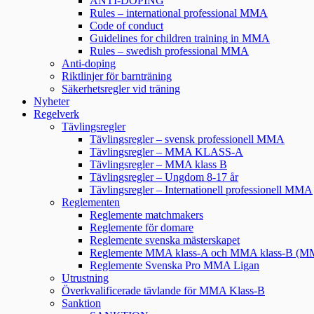
ANTI-DOPING
Rules – international professional MMA
Code of conduct
Guidelines for children training in MMA
Rules – swedish professional MMA
Anti-doping
Riktlinjer för barnträning
Säkerhetsregler vid träning
Nyheter
Regelverk
Tävlingsregler
Tävlingsregler – svensk professionell MMA
Tävlingsregler – MMA KLASS-A
Tävlingsregler – MMA klass B
Tävlingsregler – Ungdom 8-17 år
Tävlingsregler – Internationell professionell MMA
Reglementen
Reglemente matchmakers
Reglemente för domare
Reglemente svenska mästerskapet
Reglemente MMA klass-A och MMA klass-B (
Reglemente Svenska Pro MMA Ligan
Utrustning
Överkvalificerade tävlande för MMA Klass-B
Sanktion