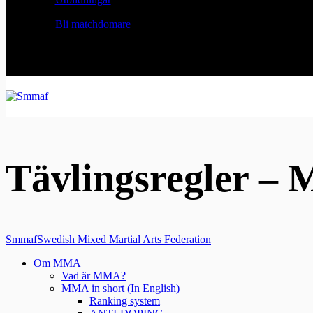
Bli matchdomare
Tävlingsregler –
Smmaf
Swedish Mixed Martial Arts Federation
Om MMA
Vad är MMA?
MMA in short (In English)
Ranking system