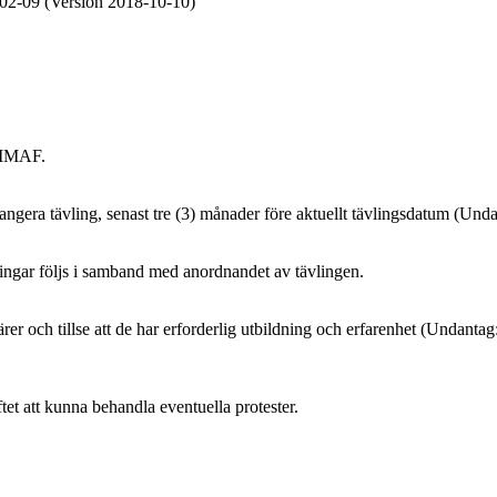
02-09 (Version 2018-10-10)
 SMMAF.
rangera tävling, senast tre (3) månader före aktuellt tävlingsdatum (U
rdningar följs i samband med anordnandet av tävlingen.
onärer och tillse att de har erforderlig utbildning och erfarenhet (U
ftet att kunna behandla eventuella protester.