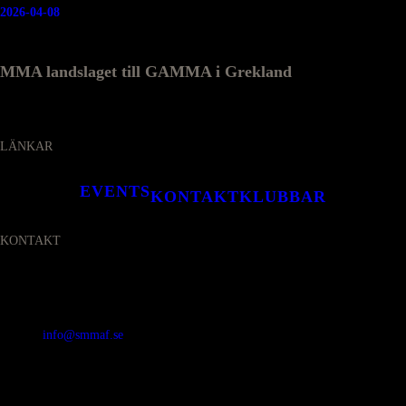
2026-04-08
MMA landslaget till GAMMA i Grekland
LÄNKAR
EVENTS
KONTAKT
KLUBBAR
KONTAKT
SVENSKA MMA FÖRBUNDET
Organisationsnummer
:
802436-5093
E-post
:
info@smmaf.se
Adress
:
Svenska MMA Förbundet
Ölandsgatan 42