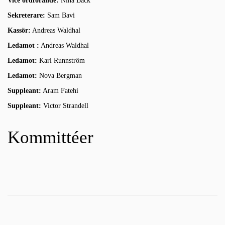
Vice ordförande:
Nina Back
Sekreterare:
Sam Bavi
Kassör:
Andreas Waldhal
Ledamot :
Andreas Waldhal
Ledamot:
Karl Runnström
Ledamot:
Nova Bergman
Suppleant:
Aram Fatehi
Suppleant:
Victor Strandell
Kommittéer