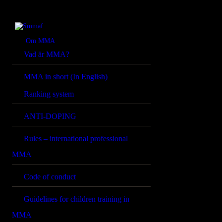
OM MMA
NYHETER
Smmaf
Swedish Mixed Martial Arts Federation
Om MMA
Vad är MMA?
REGELVERK
MMA in short (In English)
KOMMANDE
Ranking system
EVENEMANG
ANTI-DOPING
FÖRBUNDET
Rules – international professional
MMA
Code of conduct
Guidelines for children training in
MMA