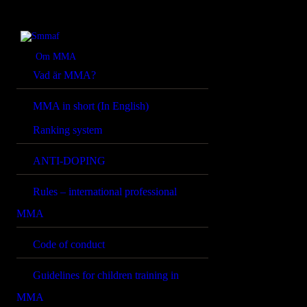
OM MMA
NYHETER
Smmaf
Swedish Mixed Martial Arts Federation
Om MMA
Vad är MMA?
REGELVERK
MMA in short (In English)
KOMMANDE
Ranking system
EVENEMANG
ANTI-DOPING
FÖRBUNDET
Rules – international professional
MMA
Code of conduct
Guidelines for children training in
MMA