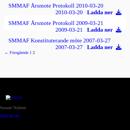
SMMAF Årsmote Protokoll 2010-03-20
2010-03-20
Ladda ner
SMMAF Årsmote Protokoll 2009-03-21
2009-03-21
Ladda ner
SMMAF Konstituterande möte 2007-03-27
2007-03-27
Ladda ner
← Föregående
1
2
Senaste Nyheter
2026-05-29