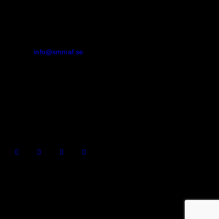
SVENSKA MMA FÖRBUNDET
Organisationsnummer
:
802436-5093
E-post
:
info@smmaf.se
Adress
:
Svenska MMA Förbundet
Ölandsgatan 42
116 63 Stockholm
© 2026 SMMAF All Rights Reserved