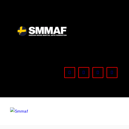
OM MMA
NYHETER
SMMAF
Swedish Mixed Martial Arts Federation
REGELVERK
KOMMANDE EVENEMANG
FÖRBUNDET