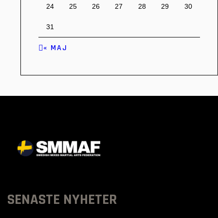
24
25
26
27
28
29
30
31
« MAJ
SENASTE NYHETER