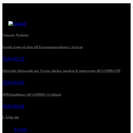
Senaste Nyheter
Svensk trupp på plats till Europamästerskapet i Jerevan
2026-05-29
Historiskt deltagande när Sverige skickar ungdom & seniortrupp till GAMMA EM
2026-05-05
MMA landslaget till GAMMA i Grekland
2026-04-08
LÄNKAR
Events