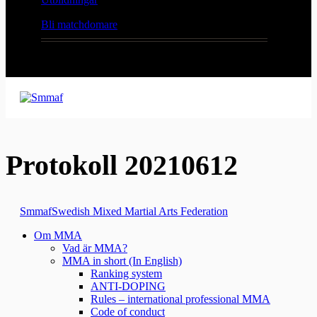
Bli matchdomare
Protokoll 20210612
Smmaf
Swedish Mixed Martial Arts Federation
Om MMA
Vad är MMA?
MMA in short (In English)
Ranking system
ANTI-DOPING
Rules – international professional MMA
Code of conduct