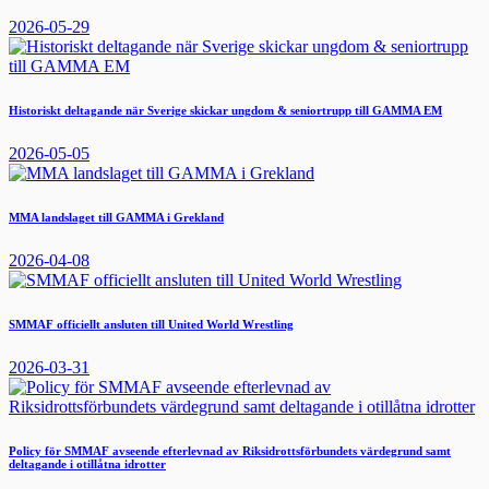
2026-05-29
Historiskt deltagande när Sverige skickar ungdom & seniortrupp till GAMMA EM
2026-05-05
MMA landslaget till GAMMA i Grekland
2026-04-08
SMMAF officiellt ansluten till United World Wrestling
2026-03-31
Policy för SMMAF avseende efterlevnad av Riksidrottsförbundets värdegrund samt
deltagande i otillåtna idrotter