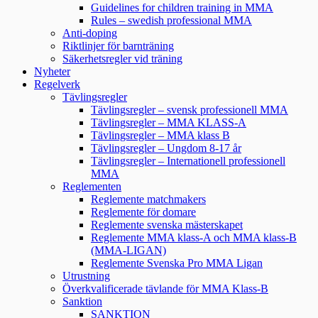
Guidelines for children training in MMA
Rules – swedish professional MMA
Anti-doping
Riktlinjer för barnträning
Säkerhetsregler vid träning
Nyheter
Regelverk
Tävlingsregler
Tävlingsregler – svensk professionell MMA
Tävlingsregler – MMA KLASS-A
Tävlingsregler – MMA klass B
Tävlingsregler – Ungdom 8-17 år
Tävlingsregler – Internationell professionell
MMA
Reglementen
Reglemente matchmakers
Reglemente för domare
Reglemente svenska mästerskapet
Reglemente MMA klass-A och MMA klass-B
(MMA-LIGAN)
Reglemente Svenska Pro MMA Ligan
Utrustning
Överkvalificerade tävlande för MMA Klass-B
Sanktion
SANKTION