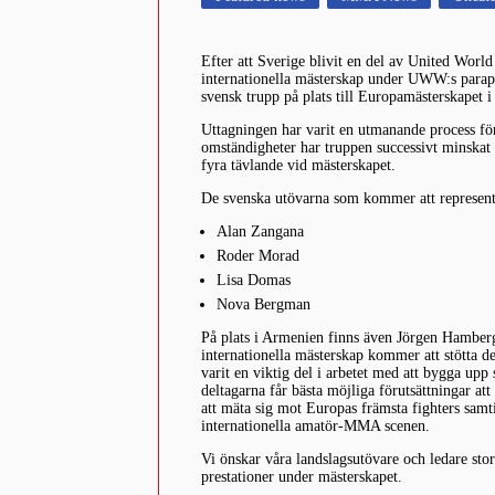
Efter att Sverige blivit en del av United World 
internationella mästerskap under UWW:s parapl
svensk trupp på plats till Europamästerskapet
Uttagningen har varit en utmanande process för
omständigheter har truppen successivt minskat 
fyra tävlande vid mästerskapet.
De svenska utövarna som kommer att represent
Alan Zangana
Roder Morad
Lisa Domas
Nova Bergman
På plats i Armenien finns även Jörgen Hamberg
internationella mästerskap kommer att stötta d
varit en viktig del i arbetet med att bygga upp
deltagarna får bästa möjliga förutsättningar at
att mäta sig mot Europas främsta fighters samt
internationella amatör-MMA scenen.
Vi önskar våra landslagsutövare och ledare stort
prestationer under mästerskapet.