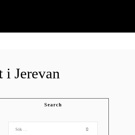
 i Jerevan
Search
Sök
efter: