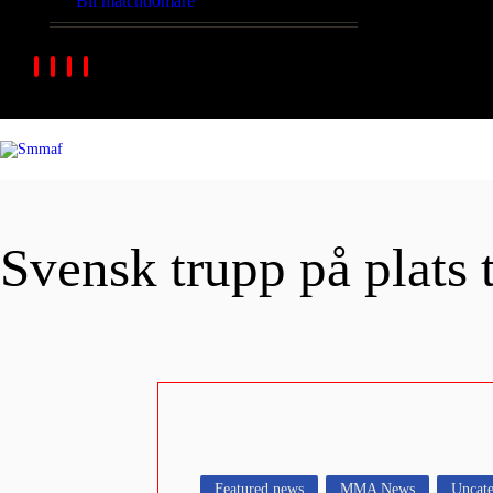
Bli matchdomare
Svensk trupp på plats 
Featured news
MMA News
Uncate