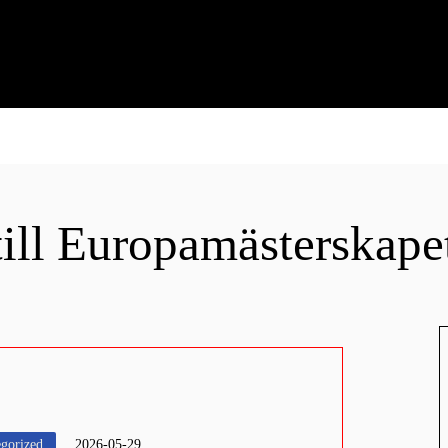
till Europamästerskapet
gorized
2026-05-29