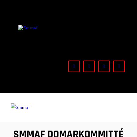
OM MMA
NYHETER
SMMAF
Swedish Mixed Martial Arts Federation
REGELVERK
KOMMANDE EVENEMANG
FÖRBUNDET
SMMAF DOMARKOMMITTÉ