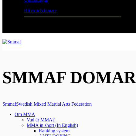
Bli matchdomare
SMMAF DOMAR
Smmaf
Swedish Mixed Martial Arts Federation
Om MMA
Vad är MMA?
MMA in short (In English)
Ranking system