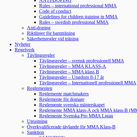
ANTI-DOPING
Rules – international professional MMA
Code of conduct
Guidelines for children training in MMA
Rules – swedish professional MMA
Anti-doping
Riktlinjer för barnträning
Säkerhetsregler vid träning
Nyheter
Regelverk
Tävlingsregler
Tävlingsregler – svensk professionell MMA
Tävlingsregler – MMA KLASS-A
Tävlingsregler – MMA klass B
Tävlingsregler – Ungdom 8-17 år
Tävlingsregler – Internationell professionell MMA
Reglementen
Reglemente matchmakers
Reglemente för domare
Reglemente svenska mästerskapet
Reglemente MMA klass-A och MMA klass-B (
Reglemente Svenska Pro MMA Ligan
Utrustning
Överkvalificerade tävlande för MMA Klass-B
Sanktion