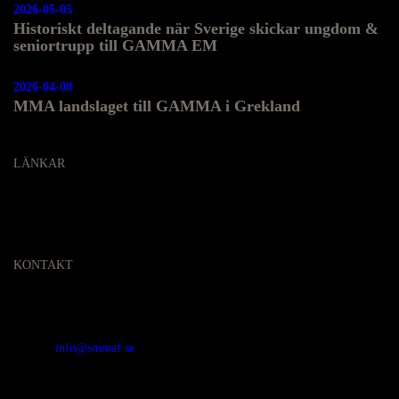
2026-05-05
Historiskt deltagande när Sverige skickar ungdom &
seniortrupp till GAMMA EM
2026-04-08
MMA landslaget till GAMMA i Grekland
LÄNKAR
KONTAKT
SVENSKA MMA FÖRBUNDET
Organisationsnummer
:
802436-5093
E-post
:
info@smmaf.se
Adress
:
Svenska MMA Förbundet