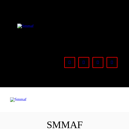
OM MMA
NYHETER
Smmaf
Swedish Mixed Martial Arts Federation
REGELVERK
KOMMANDE
EVENEMANG
FÖRBUNDET
SMMAF