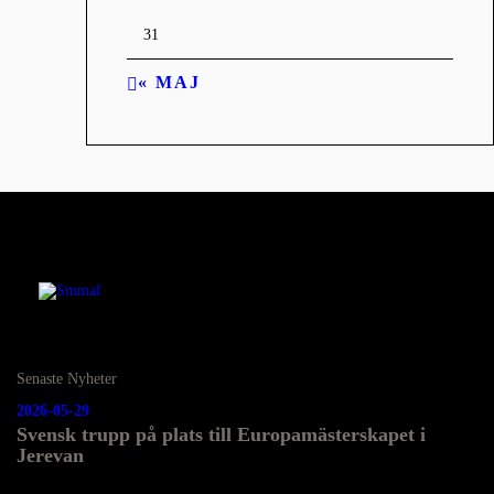
31
« MAJ
Senaste Nyheter
2026-05-29
Svensk trupp på plats till Europamästerskapet i
Jerevan