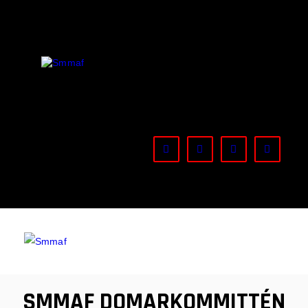
OM MMA
NYHETER
SMMAF
Swedish Mixed Martial Arts Federation
REGELVERK
KOMMANDE EVENEMANG
FÖRBUNDET
SMMAF DOMARKOMMITTÉN