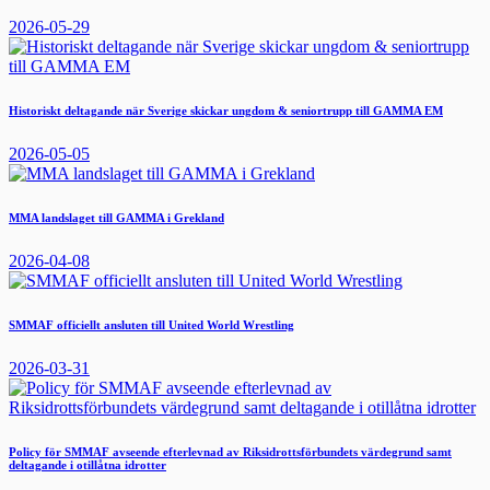
2026-05-29
Historiskt deltagande när Sverige skickar ungdom & seniortrupp till GAMMA EM
2026-05-05
MMA landslaget till GAMMA i Grekland
2026-04-08
SMMAF officiellt ansluten till United World Wrestling
2026-03-31
Policy för SMMAF avseende efterlevnad av Riksidrottsförbundets värdegrund samt
deltagande i otillåtna idrotter