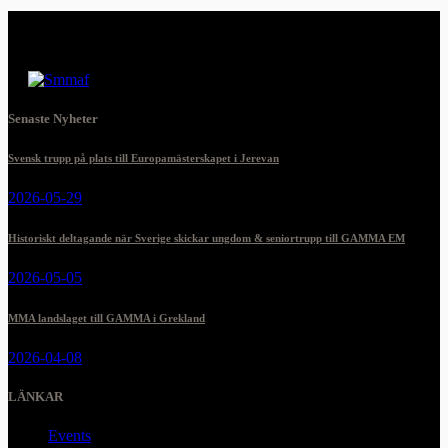
Senaste Nyheter
Svensk trupp på plats till Europamästerskapet i Jerevan
2026-05-29
Historiskt deltagande när Sverige skickar ungdom & seniortrupp till GAMMA EM
2026-05-05
MMA landslaget till GAMMA i Grekland
2026-04-08
LÄNKAR
Events