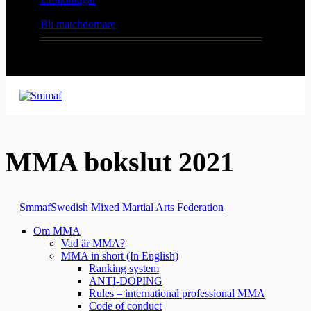
Bli matchdomare
MMA bokslut 2021
Smmaf
Swedish Mixed Martial Arts Federation
Om MMA
Vad är MMA?
MMA in short (In English)
Ranking system
ANTI-DOPING
Rules – international professional MMA
Code of conduct