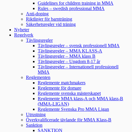
Guidelines for children training in MMA
Rules – swedish professional MMA
Anti-doping
Riktlinjer för barnträning
Säkerhetsregler vid träning
Nyheter
Regelverk
Tävlingsregler
Tävlingsregler – svensk professionell MMA
Tävlingsregler – MMA KLASS-A
Tävlingsregler – MMA klass B
Tävlingsregler – Ungdom 8-17 år
Tävlingsregler – Internationell professionell
MMA
Reglementen
Reglemente matchmakers
Reglemente för domare
Reglemente svenska mästerskapet
Reglemente MMA klass-A och MMA klass-B
(MMA-LIGAN)
Reglemente Svenska Pro MMA Ligan
Utrustning
Överkvalificerade tävlande för MMA Klass-B
Sanktion
SANKTION