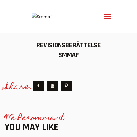
SMMAF
Swedish Mixed Martial Arts Federation
OM MMA
REVISIONSBERÄTTELSE
NYHETER
SMMAF
REGELVERK
KOMMANDE EVENEMANG
Share:
FÖRBUNDET
We Recommend
YOU MAY LIKE