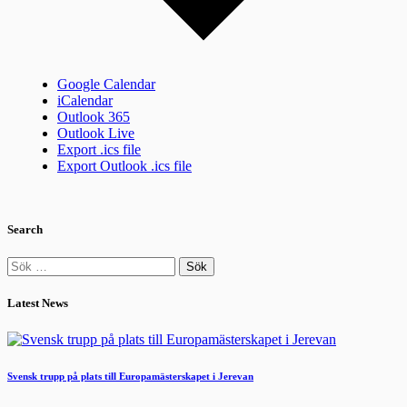
Google Calendar
iCalendar
Outlook 365
Outlook Live
Export .ics file
Export Outlook .ics file
Search
Sök
efter:
Latest News
Svensk trupp på plats till Europamästerskapet i Jerevan