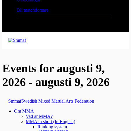
Bli matchdomare
Events for augusti 9,
2026 - augusti 9, 2026
Smmaf
Swedish Mixed Martial Arts Federation
Om MMA
Vad är MMA?
MMA in short (In English)
Ranking system