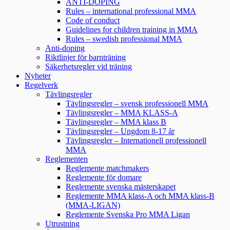
ANTI-DOPING
Rules – international professional MMA
Code of conduct
Guidelines for children training in MMA
Rules – swedish professional MMA
Anti-doping
Riktlinjer för barnträning
Säkerhetsregler vid träning
Nyheter
Regelverk
Tävlingsregler
Tävlingsregler – svensk professionell MMA
Tävlingsregler – MMA KLASS-A
Tävlingsregler – MMA klass B
Tävlingsregler – Ungdom 8-17 år
Tävlingsregler – Internationell professionell
MMA
Reglementen
Reglemente matchmakers
Reglemente för domare
Reglemente svenska mästerskapet
Reglemente MMA klass-A och MMA klass-B
(MMA-LIGAN)
Reglemente Svenska Pro MMA Ligan
Utrustning