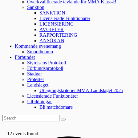
Överkvalificerade tävlande för MMA Klass-B
Sanktion
SANKTION
Licensierade Funktionärer
LICENSIERING
AVGIFTER
RAPPORTERING
ANSÖKAN
Kommande evenemang
Smoothcomp
Förbundet
Styrelsens Protokoll
Förbundsprotokoll
Stadgar
Protester
Landslaget
Uttagningskriterier MMA-Landslaget 2025
Licensierade Funktionärer
Utbildningar
Bli matchdomare
12 events found.