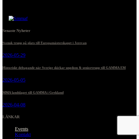
Senaste Nyheter
Svensk trupp på plats till Europamästerskapet i Jerevan
2026-05-29
Historiskt deltagande när Sverige skickar ungdom & seniortrupp till GAMMA EM
2026-05-05
MMA landslaget till GAMMA i Grekland
2026-04-08
LÄNKAR
Events
Kontakt