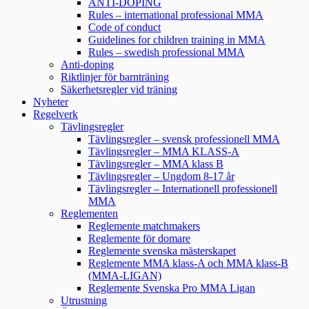
ANTI-DOPING
Rules – international professional MMA
Code of conduct
Guidelines for children training in MMA
Rules – swedish professional MMA
Anti-doping
Riktlinjer för barnträning
Säkerhetsregler vid träning
Nyheter
Regelverk
Tävlingsregler
Tävlingsregler – svensk professionell MMA
Tävlingsregler – MMA KLASS-A
Tävlingsregler – MMA klass B
Tävlingsregler – Ungdom 8-17 år
Tävlingsregler – Internationell professionell
MMA
Reglementen
Reglemente matchmakers
Reglemente för domare
Reglemente svenska mästerskapet
Reglemente MMA klass-A och MMA klass-B
(MMA-LIGAN)
Reglemente Svenska Pro MMA Ligan
Utrustning