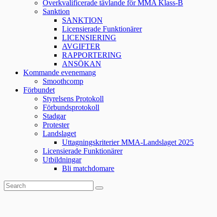
Överkvalificerade tävlande för MMA Klass-B
Sanktion
SANKTION
Licensierade Funktionärer
LICENSIERING
AVGIFTER
RAPPORTERING
ANSÖKAN
Kommande evenemang
Smoothcomp
Förbundet
Styrelsens Protokoll
Förbundsprotokoll
Stadgar
Protester
Landslaget
Uttagningskriterier MMA-Landslaget 2025
Licensierade Funktionärer
Utbildningar
Bli matchdomare