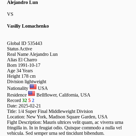
Alejandro Lun
VS
Vasiliy Lomachenko
Global ID
535443
Status
Active
Real Name
Alejandro Lun
Alias
El Charro
Born
1991-10-17
Age
34 Years
Height
178 cm
Division
lightweight
Nationality
USA
Residence
Bellflower, California, USA
Record
32
5
2
Date:
2025-02-21
Title:
1/4 Super Final Middleweight Division
Location:
New York, Madison Square Garden, USA
Fight Description:
Mauris ultrices velit quam, ac viverra urna
fringilla in. In in feugiat odio. Quisque commodo a nulla vel
vehicula. Sed semper urna sed tincidunt bibendum.