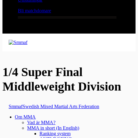
Bli matchdomare
1/4 Super Final
Middleweight Division
Smmaf
Swedish Mixed Martial Arts Federation
Om MMA
Vad är MMA?
MMA in short (In English)
Ranking system