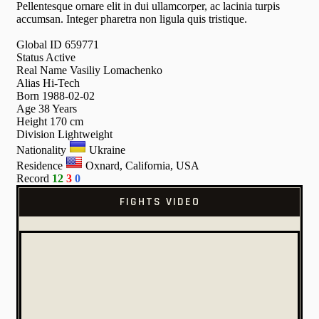
Pellentesque ornare elit in dui ullamcorper, ac lacinia turpis
accumsan. Integer pharetra non ligula quis tristique.
Global ID
659771
Status
Active
Real Name
Vasiliy Lomachenko
Alias
Hi-Tech
Born
1988-02-02
Age
38 Years
Height
170 cm
Division
Lightweight
Nationality
Ukraine
Residence
Oxnard, California, USA
Record
12
3
0
FIGHTS VIDEO