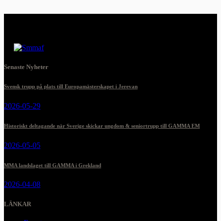
Senaste Nyheter
Svensk trupp på plats till Europamästerskapet i Jerevan
2026-05-29
Historiskt deltagande när Sverige skickar ungdom & seniortrupp till GAMMA EM
2026-05-05
MMA landslaget till GAMMA i Grekland
2026-04-08
LÄNKAR