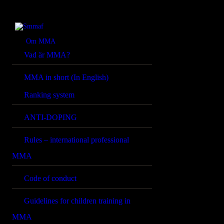
OM MMA
NYHETER
Smmaf
Swedish Mixed Martial Arts Federation
Om MMA
Vad är MMA?
REGELVERK
MMA in short (In English)
KOMMANDE
Ranking system
EVENEMANG
ANTI-DOPING
FÖRBUNDET
Rules – international professional
MMA
Code of conduct
Guidelines for children training in
MMA