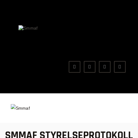
OM MMA
NYHETER
SMMAF
Swedish Mixed Martial Arts Federation
REGELVERK
KOMMANDE EVENEMANG
FÖRBUNDET
SMMAF STYRELSEPROTOKOLL