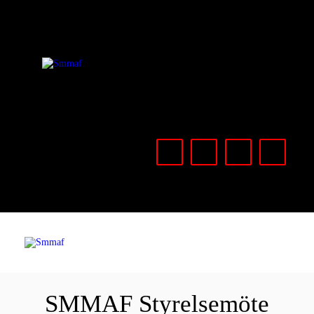
OM MMA
NYHETER
Smmaf
Swedish Mixed Martial Arts Federation
REGELVERK
KOMMANDE
EVENEMANG
FÖRBUNDET
SMMAF Styrelsemöte