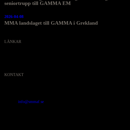
seniortrupp till GAMMA EM
2026-04-08
MMA landslaget till GAMMA i Grekland
LÄNKAR
KONTAKT
SVENSKA MMA FÖRBUNDET
Organisationsnummer
:
802436-5093
E-post
:
info@smmaf.se
Adress
:
Svenska MMA Förbundet
Ölandsgatan 42
116 63 Stockholm