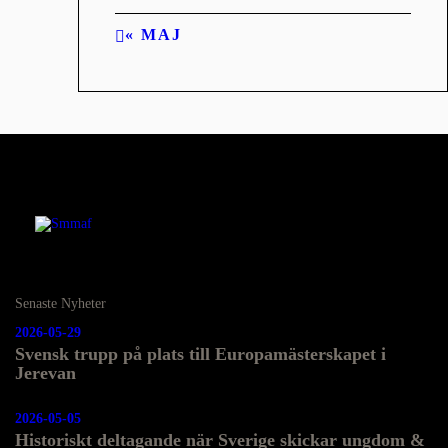
« MAJ
Senaste Nyheter
2026-05-29
Svensk trupp på plats till Europamästerskapet i
Jerevan
2026-05-05
Historiskt deltagande när Sverige skickar ungdom &