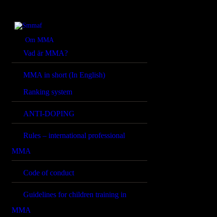
OM MMA
NYHETER
Smmaf
Swedish Mixed Martial Arts Federation
Om MMA
Vad är MMA?
REGELVERK
MMA in short (In English)
KOMMANDE
Ranking system
EVENEMANG
ANTI-DOPING
FÖRBUNDET
Rules – international professional
MMA
Code of conduct
Guidelines for children training in
MMA