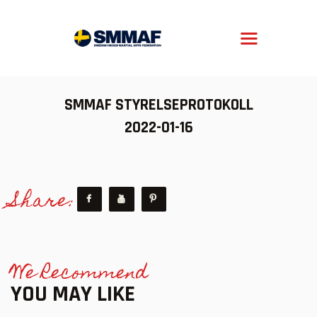
SMMAF
Swedish Mixed Martial Arts Federation
OM MMA
SMMAF STYRELSEPROTOKOLL
NYHETER
2022-01-16
REGELVERK
KOMMANDE EVENEMANG
Share:
FÖRBUNDET
We Recommend
YOU MAY LIKE