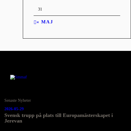
31
« MAJ
Senaste Nyheter
2026-05-29
Svensk trupp på plats till Europamästerskapet i
Jerevan