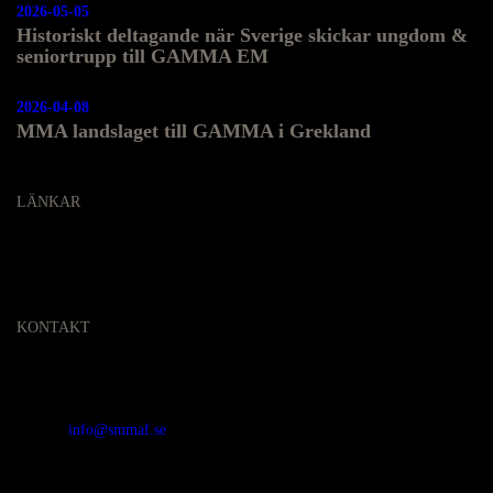
2026-05-05
Historiskt deltagande när Sverige skickar ungdom &
seniortrupp till GAMMA EM
2026-04-08
MMA landslaget till GAMMA i Grekland
LÄNKAR
KONTAKT
SVENSKA MMA FÖRBUNDET
Organisationsnummer
:
802436-5093
E-post
:
info@smmaf.se
Adress
:
Svenska MMA Förbundet