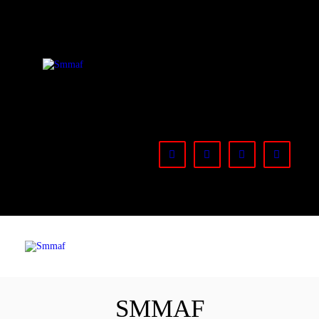
OM MMA
NYHETER
Smmaf
Swedish Mixed Martial Arts Federation
REGELVERK
KOMMANDE
EVENEMANG
FÖRBUNDET
SMMAF