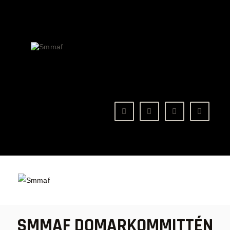
OM MMA
NYHETER
SMMAF
Swedish Mixed Martial Arts Federation
REGELVERK
KOMMANDE EVENEMANG
FÖRBUNDET
SMMAF DOMARKOMMITTÉN