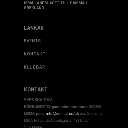
MMA LANDSLAGET TILL GAMMA I
GREKLAND
LÄNKAR
EVENTS
KONTAKT
KLUBBAR
KONTAKT
SVENSKA MMA
FÖRBUNDET
Organisationsnummer
:
802436-
5093
E-post
:
info@smmaf.se
Adress
:
Svenska
MMA Förbundet
Ölandsgatan 42
116 63
Stockholm