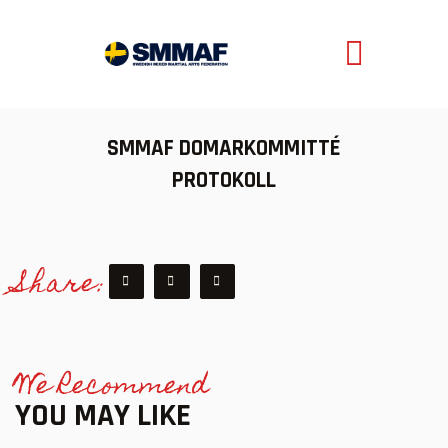
SMMAF
Swedish Mixed Martial Arts Federation
OM MMA
SMMAF DOMARKOMMITTÉ
NYHETER
PROTOKOLL
REGELVERK
KOMMANDE EVENEMANG
Share:
FÖRBUNDET
We Recommend
YOU MAY LIKE