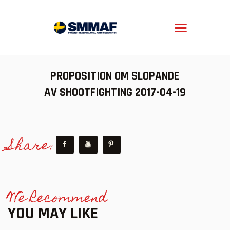
SMMAF
Swedish Mixed Martial Arts Federation
OM MMA
PROPOSITION OM SLOPANDE
NYHETER
AV SHOOTFIGHTING 2017-04-19
REGELVERK
KOMMANDE EVENEMANG
Share:
FÖRBUNDET
We Recommend
YOU MAY LIKE