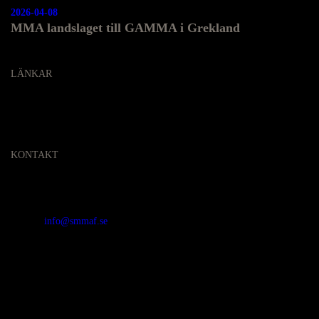
2026-04-08
MMA landslaget till GAMMA i Grekland
LÄNKAR
KONTAKT
SVENSKA MMA FÖRBUNDET
Organisationsnummer
:
802436-5093
E-post
:
info@smmaf.se
Adress
:
Svenska MMA Förbundet
Ölandsgatan 42
116 63 Stockholm