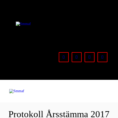
OM MMA
NYHETER
Smmaf
Swedish Mixed Martial Arts Federation
REGELVERK
KOMMANDE
EVENEMANG
FÖRBUNDET
Protokoll Årsstämma 2017