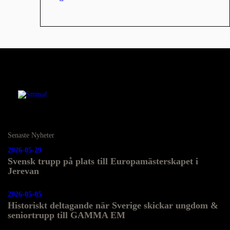
Senaste Nyheter
2026-05-29
Svensk trupp på plats till Europamästerskapet i
Jerevan
2026-05-05
Historiskt deltagande när Sverige skickar ungdom &
seniortrupp till GAMMA EM