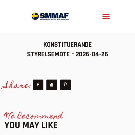
SMMAF
Swedish Mixed Martial Arts Federation
OM MMA
KONSTITUERANDE
NYHETER
STYRELSEMOTE – 2026-04-26
REGELVERK
KOMMANDE EVENEMANG
Share:
FÖRBUNDET
We Recommend
YOU MAY LIKE