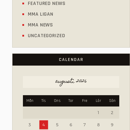
FEATURED NEWS
MMA LIGAN
MMA NEWS
UNCATEGORIZED
CALENDAR
augusti 2026
Mån
Tis
Ons
Tor
Fre
Lör
Sön
1
2
3
4
5
6
7
8
9