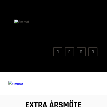
OM MMA
NYHETER
SMMAF
Swedish Mixed Martial Arts Federation
REGELVERK
KOMMANDE EVENEMANG
FÖRBUNDET
EXTRA ÅRSMÖTE