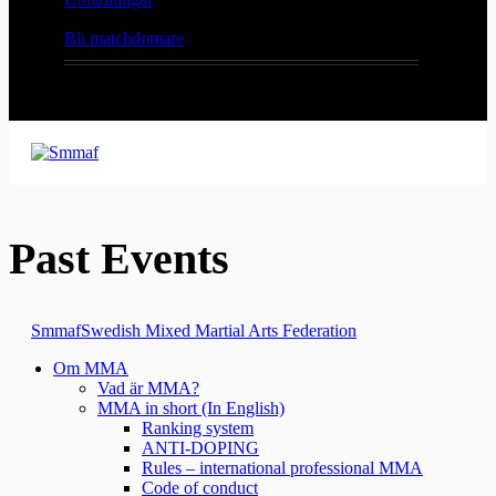
Bli matchdomare
Past Events
Smmaf
Swedish Mixed Martial Arts Federation
Om MMA
Vad är MMA?
MMA in short (In English)
Ranking system
ANTI-DOPING
Rules – international professional MMA
Code of conduct