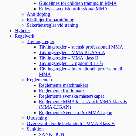
Guidelines for children training in MMA
Rules – swedish professional MMA
Anti-doping
Riktlinjer för barnträning
Säkerhetsregler vid träning
Nyheter
Regelverk
Tävlingsregler
Tävlingsregler – svensk professionell MMA
Tävlingsregler – MMA KLASS-A
Tävlingsregler – MMA klass B
Tävlingsregler – Ungdom 8-17 år
Tävlingsregler – Internationell professionell
MMA
Reglementen
Reglemente matchmakers
Reglemente för domare
Reglemente svenska mästerskapet
Reglemente MMA klass-A och MMA klass-B
(MMA-LIGAN)
Reglemente Svenska Pro MMA Ligan
Utrustning
Överkvalificerade tävlande för MMA Klass-B
Sanktion
SANKTION