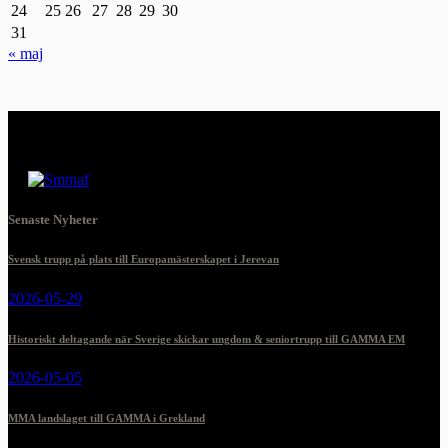
24
25
26
27
28
29
30
31
« maj
Senaste Nyheter
Svensk trupp på plats till Europamästerskapet i Jerevan
2026-05-29
Historiskt deltagande när Sverige skickar ungdom & seniortrupp till GAMMA EM
2026-05-05
MMA landslaget till GAMMA i Grekland