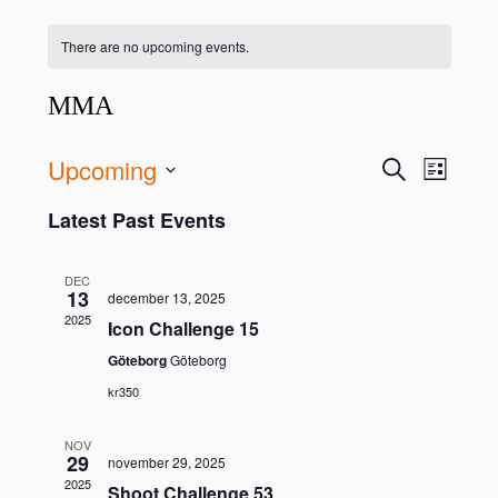
There are no upcoming events.
MMA
Upcoming
Event
Eve
Search
List
Select
Vie
Latest Past Events
date.
Searc
Nav
and
DEC
13
december 13, 2025
2025
Icon Challenge 15
View
Göteborg
Göteborg
kr350
Navig
NOV
29
november 29, 2025
2025
Shoot Challenge 53