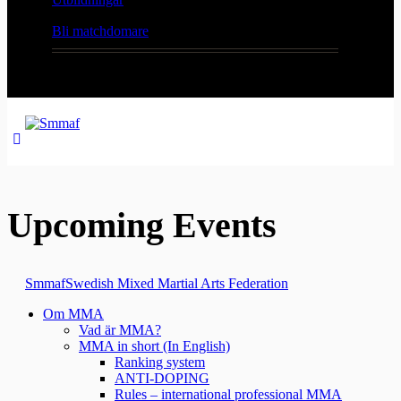
Bli matchdomare
Upcoming Events
Smmaf
Swedish Mixed Martial Arts Federation
Om MMA
Vad är MMA?
MMA in short (In English)
Ranking system
ANTI-DOPING
Rules – international professional MMA