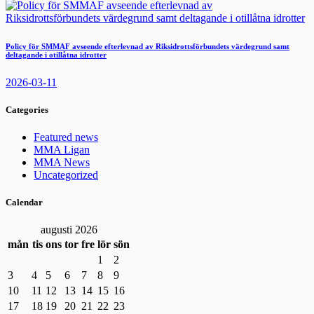
Policy för SMMAF avseende efterlevnad av Riksidrottsförbundets värdegrund samt
deltagande i otillåtna idrotter
2026-03-11
Categories
Featured news
MMA Ligan
MMA News
Uncategorized
Calendar
augusti 2026
mån
tis
ons
tor
fre
lör
sön
1
2
3
4
5
6
7
8
9
10
11
12
13
14
15
16
17
18
19
20
21
22
23