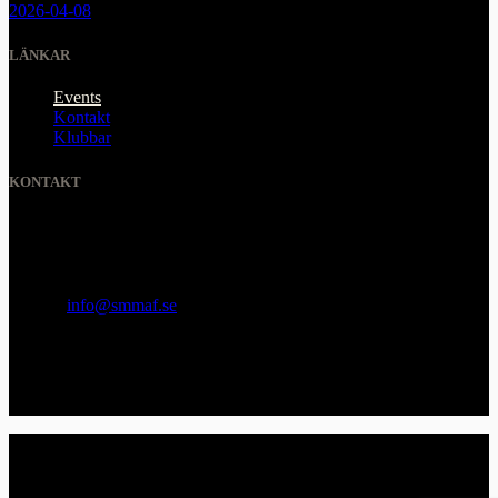
2026-04-08
LÄNKAR
Events
Kontakt
Klubbar
KONTAKT
SVENSKA MMA FÖRBUNDET
Organisationsnummer
:
802436-5093
E-post
:
info@smmaf.se
Adress
:
Svenska MMA Förbundet
Ölandsgatan 42
116 63 Stockholm