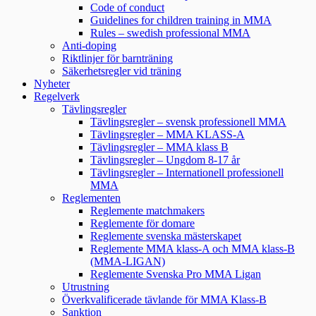
Code of conduct
Guidelines for children training in MMA
Rules – swedish professional MMA
Anti-doping
Riktlinjer för barnträning
Säkerhetsregler vid träning
Nyheter
Regelverk
Tävlingsregler
Tävlingsregler – svensk professionell MMA
Tävlingsregler – MMA KLASS-A
Tävlingsregler – MMA klass B
Tävlingsregler – Ungdom 8-17 år
Tävlingsregler – Internationell professionell
MMA
Reglementen
Reglemente matchmakers
Reglemente för domare
Reglemente svenska mästerskapet
Reglemente MMA klass-A och MMA klass-B
(MMA-LIGAN)
Reglemente Svenska Pro MMA Ligan
Utrustning
Överkvalificerade tävlande för MMA Klass-B
Sanktion