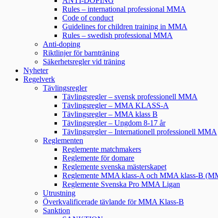
ANTI-DOPING
Rules – international professional MMA
Code of conduct
Guidelines for children training in MMA
Rules – swedish professional MMA
Anti-doping
Riktlinjer för barnträning
Säkerhetsregler vid träning
Nyheter
Regelverk
Tävlingsregler
Tävlingsregler – svensk professionell MMA
Tävlingsregler – MMA KLASS-A
Tävlingsregler – MMA klass B
Tävlingsregler – Ungdom 8-17 år
Tävlingsregler – Internationell professionell MMA
Reglementen
Reglemente matchmakers
Reglemente för domare
Reglemente svenska mästerskapet
Reglemente MMA klass-A och MMA klass-B (
Reglemente Svenska Pro MMA Ligan
Utrustning
Överkvalificerade tävlande för MMA Klass-B
Sanktion