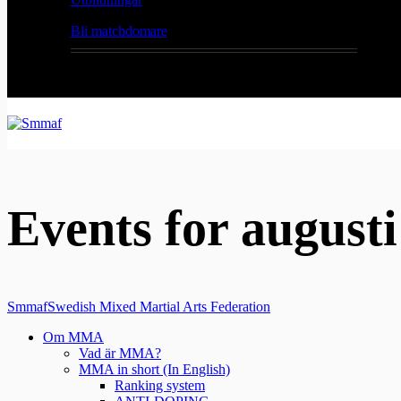
Bli matchdomare
Events for augusti
Smmaf
Swedish Mixed Martial Arts Federation
Om MMA
Vad är MMA?
MMA in short (In English)
Ranking system