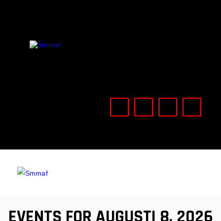
OM MMA
NYHETER
SMMAF
Swedish Mixed Martial Arts Federation
REGELVERK
KOMMANDE EVENEMANG
FÖRBUNDET
EVENTS FOR AUGUSTI 8, 2026