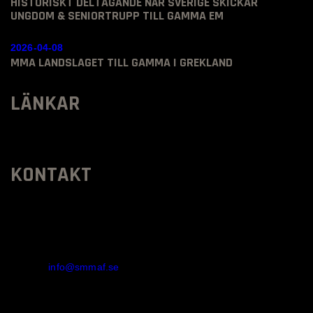
HISTORISKT DELTAGANDE NÄR SVERIGE SKICKAR
UNGDOM & SENIORTRUPP TILL GAMMA EM
2026-04-08
MMA LANDSLAGET TILL GAMMA I GREKLAND
LÄNKAR
KONTAKT
SVENSKA MMA FÖRBUNDET
Organisationsnummer
:
802436-5093
E-post
:
info@smmaf.se
Adress
: