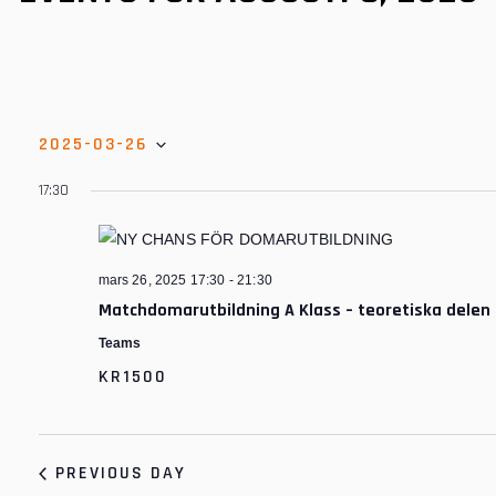
2025-03-26
S
17:30
e
l
e
mars 26, 2025 17:30
-
21:30
c
Matchdomarutbildning A Klass – teoretiska delen
t
d
Teams
a
KR1500
t
e
.
PREVIOUS DAY