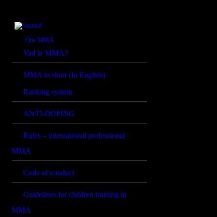
OM MMA
NYHETER
Smmaf
Swedish Mixed Martial Arts Federation
Om MMA
Vad är MMA?
REGELVERK
MMA in short (In English)
KOMMANDE
Ranking system
EVENEMANG
ANTI-DOPING
FÖRBUNDET
Rules – international professional
MMA
Code of conduct
Guidelines for children training in
MMA