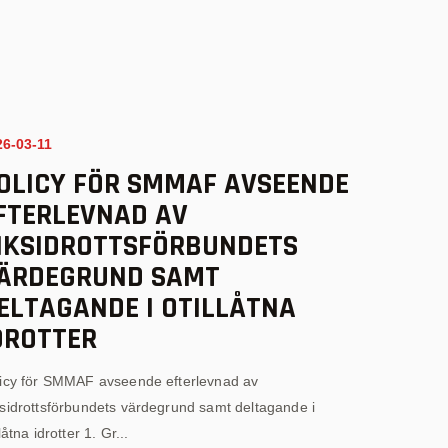
26-03-11
OLICY FÖR SMMAF AVSEENDE
FTERLEVNAD AV
IKSIDROTTSFÖRBUNDETS
ÄRDEGRUND SAMT
ELTAGANDE I OTILLÅTNA
DROTTER
icy för SMMAF avseende efterlevnad av
sidrottsförbundets värdegrund samt deltagande i
llåtna idrotter 1. Gr...