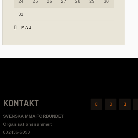
24
25
26
27
28
29
30
31
« MAJ
KONTAKT
SVENSKA MMA FÖRBUNDET
Organisationsnummer
:
802436-5093