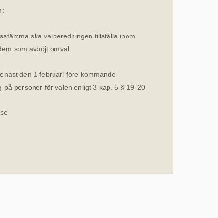
n:
sstämma ska valberedningen tillställa inom
dem som avböjt omval.
senast den 1 februari före kommande
 på personer för valen enligt 3 kap. 5 § 19-20
.se