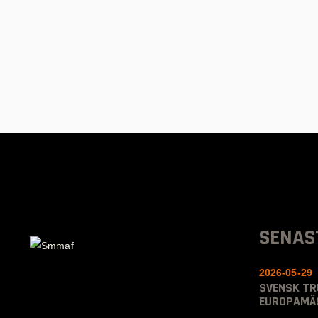
SENAS
2026-05-29
SVENSK TR
EUROPAMÄS