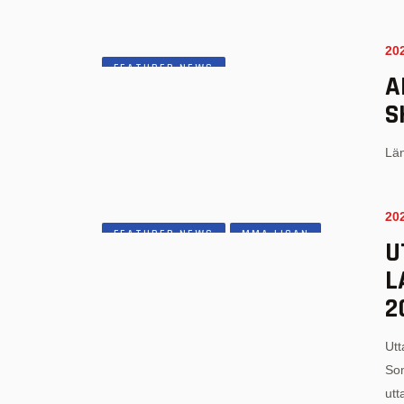
20
FEATURED NEWS
A
S
Län
20
FEATURED NEWS
MMA LIGAN
U
MMA NEWS
L
2
Utt
So
utt