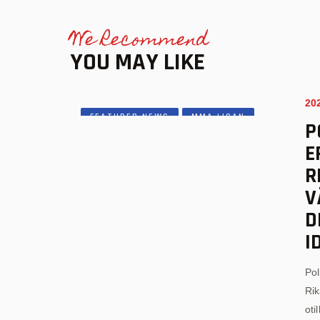
We Recommend
YOU MAY LIKE
20
FEATURED NEWS
MMA LIGAN
P
MMA NEWS
E
R
V
D
I
Pol
Rik
oti