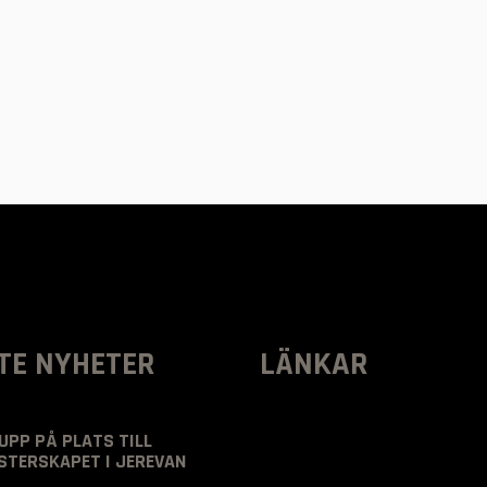
TE NYHETER
LÄNKAR
UPP PÅ PLATS TILL
TERSKAPET I JEREVAN