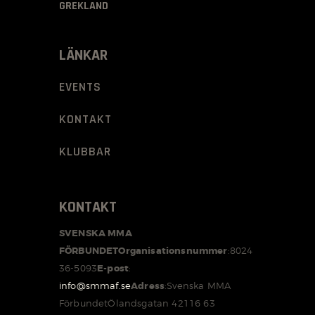
GREKLAND
LÄNKAR
EVENTS
KONTAKT
KLUBBAR
KONTAKT
SVENSKA MMA
FÖRBUNDET
Organisationsnummer
:
8024
36-5093
E-post
:
info@smmaf.se
Adress
:
Svenska MMA
Förbundet
Ölandsgatan 42
116 63