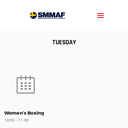
SMMAF
Swedish Mixed Martial Arts Federation
OM MMA
TUESDAY
NYHETER
REGELVERK
KOMMANDE EVENEMANG
FÖRBUNDET
Women’s Boxing
10:00
-
11:00