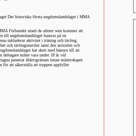
aget Det historiska första ungdomslandslaget i MMA
MMA Förbundet utsett de atleter som kommer att
en till ungdomslandslaget baseras på en
ssa inkluderar aktivitet i träning och tävling,
nhet och tävlingsmeriter samt den seriositet och
ungdomslandslaget har skett med hänsyn till att
om deltagare måste vara under 18 år vid
 uttagna passerar åldersgränsen innan mästerskapet
n för att säkerställa att truppen uppfyller