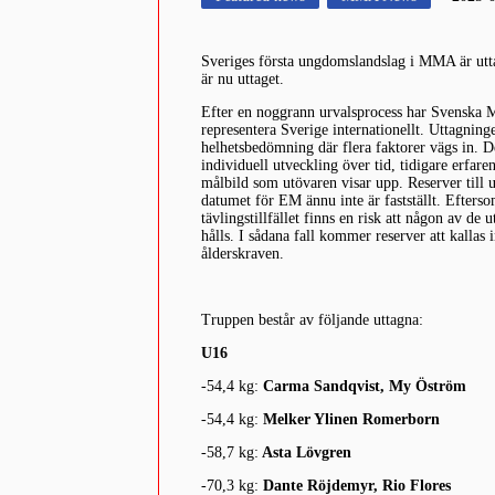
Sveriges första ungdomslandslag i MMA är utt
är nu uttaget.
Efter en noggrann urvalsprocess har Svenska 
representera Sverige internationellt. Uttagning
helhetsbedömning där flera faktorer vägs in. De
individuell utveckling över tid, tidigare erfare
målbild som utövaren visar upp. Reserver till 
datumet för EM ännu inte är fastställt. Efters
tävlingstillfället finns en risk att någon av de
hålls. I sådana fall kommer reserver att kallas i
ålderskraven.
Truppen består av följande uttagna:
U16
-54,4 kg:
Carma Sandqvist, My Öström
-54,4 kg:
Melker Ylinen Romerborn
-58,7 kg:
Asta Lövgren
-70,3 kg:
Dante Röjdemyr, Rio Flores