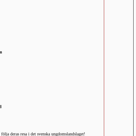
öm
d
t följa deras resa i det svenska ungdomslandslaget!