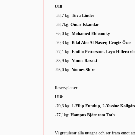
U18
-58,7 kg:
Tuva Linder
-58,7kg:
Omar Iskandar
-63,0 kg:
Mohamed Eldesouky
-70,3 kg:
Bilal Abo Al Nasser, Cengiz Özer
-77,1 kg:
Emilio Pettersson, Leyo Hillerstr
-83,9 kg:
Yunus Razaki
-93,0 kg:
Younes Shire
Reservplatser
U18:
-70,3 kg:
1-Filip Fundup, 2-Yassine Kollgår
-77,1kg:
Hampus Björnram Toth
Vi gratulerar alla uttagna och ser fram emot at