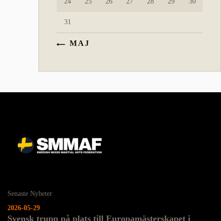
24
25
26
27
28
29
30
31
« MAJ
Senaste Nyheter
2026-05-29
Svensk trupp på plats till Europamästerskapet i