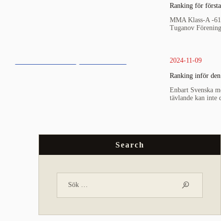
Ranking för första
MMA Klass-A -61.
Tuganov Förening
2024-11-09
FEATURED NEWS
MMA LIGAN
Ranking inför den
MMA NEWS
Enbart Svenska me
tävlande kan inte d
Search