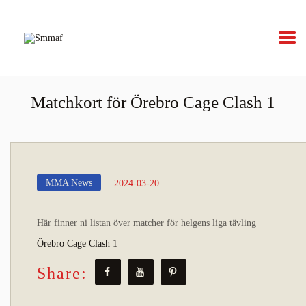
Smmaf
Swedish Mixed Martial Arts Federation
Matchkort för Örebro Cage Clash 1
OM MMA
NYHETER
MMA News
2024-03-20
REGELVERK
KOMMANDE
Här finner ni listan över matcher för helgens liga tävling
Örebro Cage Clash 1
EVENEMANG
Share:
FÖRBUNDET