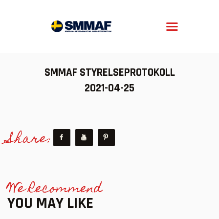
SMMAF
Swedish Mixed Martial Arts Federation
OM MMA
SMMAF STYRELSEPROTOKOLL
NYHETER
2021-04-25
REGELVERK
KOMMANDE EVENEMANG
Share:
FÖRBUNDET
We Recommend
YOU MAY LIKE