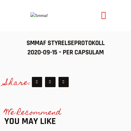
SMMAF
Swedish Mixed Martial Arts Federation
OM MMA
SMMAF STYRELSEPROTOKOLL
NYHETER
2020-09-15 – PER CAPSULAM
REGELVERK
KOMMANDE EVENEMANG
Share:
FÖRBUNDET
We Recommend
YOU MAY LIKE