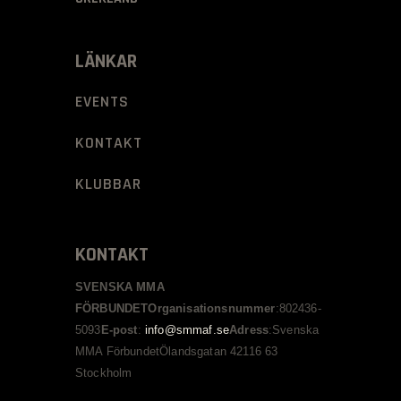
LÄNKAR
EVENTS
KONTAKT
KLUBBAR
KONTAKT
SVENSKA MMA
FÖRBUNDET
Organisationsnummer
:
802436-
5093
E-post
:
info@smmaf.se
Adress
:
Svenska
MMA Förbundet
Ölandsgatan 42
116 63
Stockholm