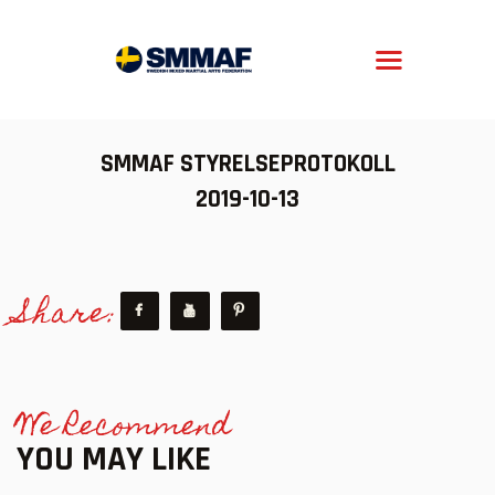
SMMAF
Swedish Mixed Martial Arts Federation
OM MMA
SMMAF STYRELSEPROTOKOLL
NYHETER
2019-10-13
REGELVERK
KOMMANDE EVENEMANG
Share:
FÖRBUNDET
We Recommend
YOU MAY LIKE