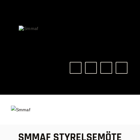
OM MMA
NYHETER
SMMAF
Swedish Mixed Martial Arts Federation
REGELVERK
KOMMANDE EVENEMANG
FÖRBUNDET
SMMAF STYRELSEMÖTE