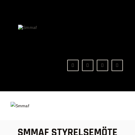
OM MMA
NYHETER
SMMAF
Swedish Mixed Martial Arts Federation
REGELVERK
KOMMANDE EVENEMANG
FÖRBUNDET
SMMAF STYRELSEMÖTE