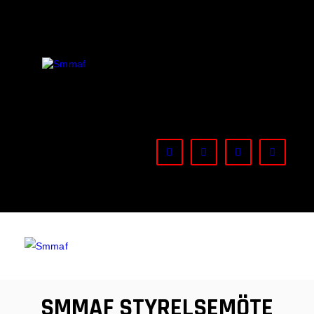
OM MMA
NYHETER
SMMAF
Swedish Mixed Martial Arts Federation
REGELVERK
KOMMANDE EVENEMANG
FÖRBUNDET
SMMAF STYRELSEMÖTE