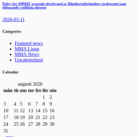
Policy för SMMAF avseende efterlevnad av Riksidrottsförbundets värdegrund samt
deltagande i otillåtna idrotter
2026-03-11
Categories
Featured news
MMA Ligan
MMA News
Uncategorized
Calendar
augusti 2026
mån
tis
ons
tor
fre
lör
sön
1
2
3
4
5
6
7
8
9
10
11
12
13
14
15
16
17
18
19
20
21
22
23
24
25
26
27
28
29
30
31