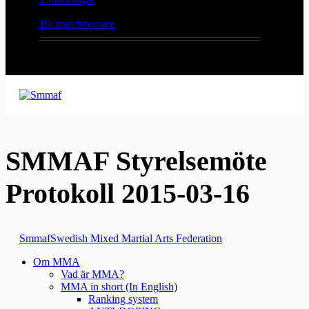
Bli matchdomare
SMMAF Styrelsemöte
Protokoll 2015-03-16
Smmaf
Swedish Mixed Martial Arts Federation
Om MMA
Vad är MMA?
MMA in short (In English)
Ranking system