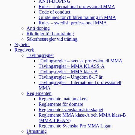
ANTI-DOPING
Rules – international professional MMA
Code of conduct
Guidelines for children training in MMA
Rules – swedish professional MMA
Anti-doping
Riktlinjer för barnträning
Säkerhetsregler vid träning
Nyheter
Regelverk
Tävlingsregler
Tävlingsregler – svensk professionell MMA
Tävlingsregler – MMA KLASS-A
Tävlingsregler – MMA klass B
Tävlingsregler – Ungdom 8-17 år
Tävlingsregler – Internationell professionell
MMA
Reglementen
Reglemente matchmakers
Reglemente för domare
Reglemente svenska mästerskapet
Reglemente MMA klass-A och MMA klass-B
(MMA-LIGAN)
Reglemente Svenska Pro MMA Ligan
Utrustning