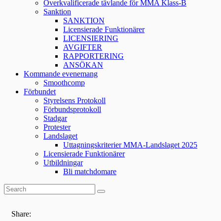
Överkvalificerade tävlande för MMA Klass-B
Sanktion
SANKTION
Licensierade Funktionärer
LICENSIERING
AVGIFTER
RAPPORTERING
ANSÖKAN
Kommande evenemang
Smoothcomp
Förbundet
Styrelsens Protokoll
Förbundsprotokoll
Stadgar
Protester
Landslaget
Uttagningskriterier MMA-Landslaget 2025
Licensierade Funktionärer
Utbildningar
Bli matchdomare
Share: