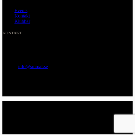
Events
Kontakt
Klubbar
KONTAKT
SVENSKA MMA FÖRBUNDET
Organisationsnummer
:
802436-5093
E-post
:
info@smmaf.se
Adress
:
Svenska MMA Förbundet
Ölandsgatan 42
116 63 Stockholm
© 2026 SMMAF All Rights Reserved