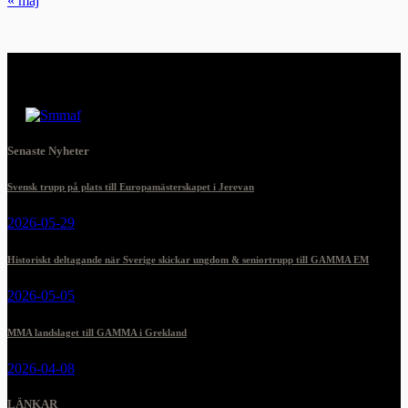
« maj
Senaste Nyheter
Svensk trupp på plats till Europamästerskapet i Jerevan
2026-05-29
Historiskt deltagande när Sverige skickar ungdom & seniortrupp till GAMMA EM
2026-05-05
MMA landslaget till GAMMA i Grekland
2026-04-08
LÄNKAR