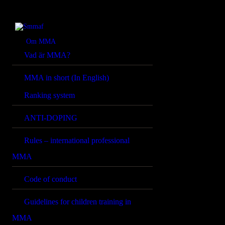
OM MMA
NYHETER
Smmaf
Swedish Mixed Martial Arts Federation
Om MMA
Vad är MMA?
REGELVERK
MMA in short (In English)
KOMMANDE
Ranking system
EVENEMANG
ANTI-DOPING
FÖRBUNDET
Rules – international professional
MMA
Code of conduct
Guidelines for children training in
MMA