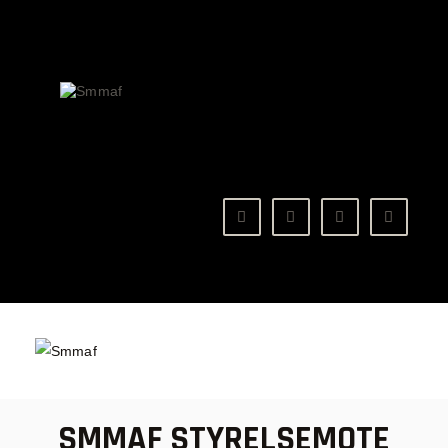
OM MMA
NYHETER
SMMAF
Swedish Mixed Martial Arts Federation
REGELVERK
KOMMANDE EVENEMANG
FÖRBUNDET
SMMAF STYRELSEMOTE