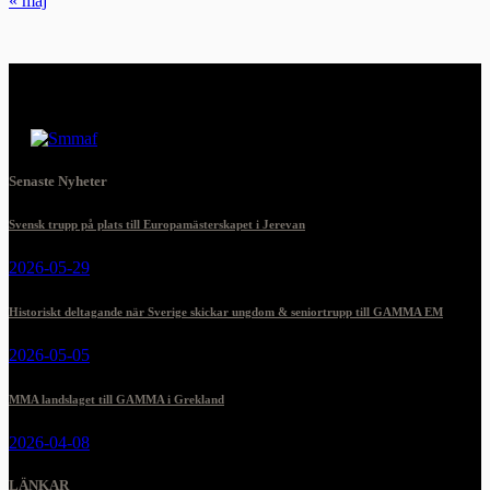
« maj
Senaste Nyheter
Svensk trupp på plats till Europamästerskapet i Jerevan
2026-05-29
Historiskt deltagande när Sverige skickar ungdom & seniortrupp till GAMMA EM
2026-05-05
MMA landslaget till GAMMA i Grekland
2026-04-08
LÄNKAR