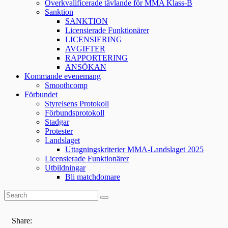
Överkvalificerade tävlande för MMA Klass-B
Sanktion
SANKTION
Licensierade Funktionärer
LICENSIERING
AVGIFTER
RAPPORTERING
ANSÖKAN
Kommande evenemang
Smoothcomp
Förbundet
Styrelsens Protokoll
Förbundsprotokoll
Stadgar
Protester
Landslaget
Uttagningskriterier MMA-Landslaget 2025
Licensierade Funktionärer
Utbildningar
Bli matchdomare
Share: