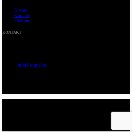
Events
Kontakt
Klubbar
KONTAKT
SVENSKA MMA FÖRBUNDET
Organisationsnummer
:
802436-5093
E-post
:
info@smmaf.se
Adress
:
Svenska MMA Förbundet
Ölandsgatan 42
116 63 Stockholm
© 2026 SMMAF All Rights Reserved