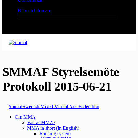
Bli matchdomare
SMMAF Styrelsemöte
Protokoll 2015-06-21
Smmaf
Swedish Mixed Martial Arts Federation
Om MMA
Vad är MMA?
MMA in short (In English)
Ranking system