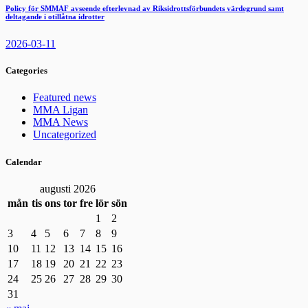
Policy för SMMAF avseende efterlevnad av Riksidrottsförbundets värdegrund samt
deltagande i otillåtna idrotter
2026-03-11
Categories
Featured news
MMA Ligan
MMA News
Uncategorized
Calendar
augusti 2026
mån
tis
ons
tor
fre
lör
sön
1
2
3
4
5
6
7
8
9
10
11
12
13
14
15
16
17
18
19
20
21
22
23
24
25
26
27
28
29
30
31