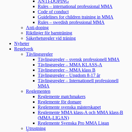
ANTI-DOPING
Rules – international professional MMA
Code of conduct
Guidelines for children training in MMA
Rules – swedish professional MMA
Anti-doping
Riktlinjer för barnträning
Säkerhetsregler vid träning
Nyheter
Regelverk
Tävlingsregler
Tävlingsregler – svensk professionell MMA
Tävlingsregler – MMA KLASS-A
Tävlingsregler – MMA klass B
Tävlingsregler – Ungdom 8-17 år
Tävlingsregler – Internationell professionell
MMA
Reglementen
Reglemente matchmakers
Reglemente för domare
Reglemente svenska mästerskapet
Reglemente MMA klass-A och MMA klass-B
(MMA-LIGAN)
Reglemente Svenska Pro MMA Ligan
Utrustning