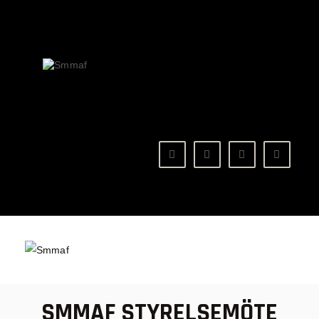
OM MMA
NYHETER
SMMAF
Swedish Mixed Martial Arts Federation
REGELVERK
KOMMANDE EVENEMANG
FÖRBUNDET
SMMAF STYRELSEMÖTE