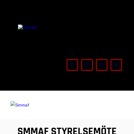
OM MMA
NYHETER
SMMAF
Swedish Mixed Martial Arts Federation
REGELVERK
KOMMANDE EVENEMANG
FÖRBUNDET
SMMAF STYRELSEMÖTE